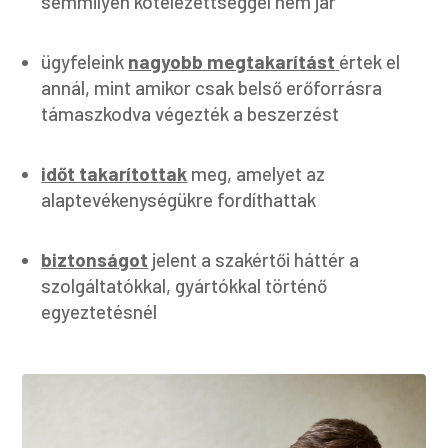
semmilyen kötelezettséggel nem jár
ügyfeleink
nagyobb megtakarítást
értek el
annál, mint amikor csak belső erőforrásra
támaszkodva végezték a beszerzést
időt takarítottak
meg, amelyet az
alaptevékenységükre fordíthattak
biztonságot
jelent a szakértői háttér a
szolgáltatókkal, gyártókkal történő
egyeztetésnél