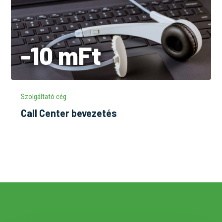
-10 mFt
Szolgáltató cég
Call Center bevezetés