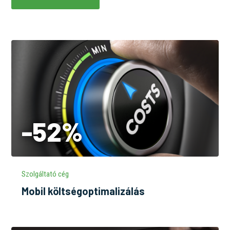
-52
%
Szolgáltató cég
Mobil költségoptimalizálás