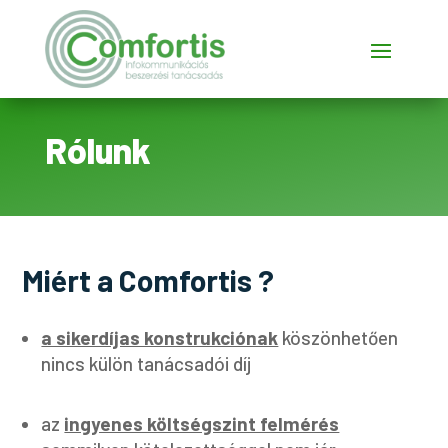
Rólunk
Miért a Comfortis ?
a sikerdíjas konstrukciónak
köszönhetően
nincs külön tanácsadói díj
az
ingyenes költségszint felmérés