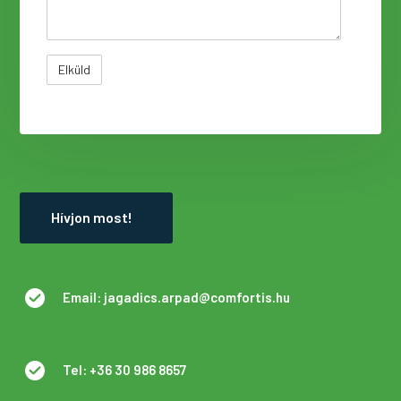
Hívjon most!
Email: jagadics.arpad@comfortis.hu
Tel: +36 30 986 8657